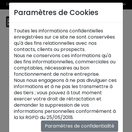
Du 1er au 31 août, découvrez >> nos Offres Spéciales et l’Offre Reprise en
Paramètres de Cookies
magasin
☰
Fréjus
Toutes les informations confidentielles
enregistrées sur ce site ne sont conservées
qu'à des fins relationnelles avec nos
contacts, clients ou prospects.
Nous ne conservons ces informations qu'à
des fins informationnelles, commerciales ou
Nos services
comptables, nécessaires au bon
fonctionnement de notre entreprise.
SERVICE CLIENT
Nous nous engageons à ne pas divulguer ces
informations et à ne pas les transmettre à
des tiers ; vous pouvez à tout moment
Notre service client est ouvert du lundi au
exercer votre droit de rétractation et
vendredi de 9h à 12h et de 14h à 18h.
demander la suppression de vos
Vous pouvez le joindre par mail à l'adresse
informations personnelles conformément à
suivante :
customerservice@xxl.fr
la loi RGPD du 25/05/2018.
Paramètres de confidentialité
Livraison