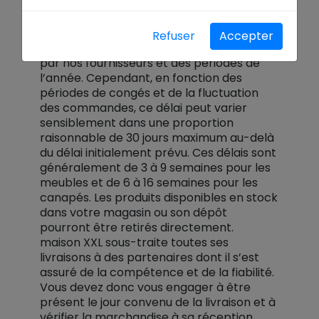
Nos délais de livraison sont indiqués en
Refuser
Accepter
fonction des engagements communiqués
par nos fournisseurs et des périodes de
l’année. Cependant, en fonction des
périodes de congés et de la fluctuation
des commandes, ce délai peut varier
sensiblement dans une proportion
raisonnable de 30 jours maximum au-delà
du délai initialement prévu. Ces délais sont
généralement de 3 à 9 semaines pour les
meubles et de 6 à 16 semaines pour les
canapés. Les produits disponibles en stock
dans votre magasin ou son dépôt
pourront être retirés directement.
maison XXL sous-traite toutes ses
livraisons à des partenaires dont il s’est
assuré de la compétence et de la fiabilité.
Vous devez donc vous engager à être
présent le jour convenu de la livraison et à
vérifier la marchandise à sa réception.