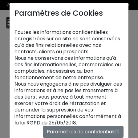
Du 1er au 31 août, découvrez >> nos Offres Spéciales et l’Offre Reprise en
Paramètres de Cookies
magasin
☰
Fréjus
Toutes les informations confidentielles
OFFRE REPRISE
[%] OFFRES SPÉCIALES
enregistrées sur ce site ne sont conservées
qu'à des fins relationnelles avec nos
contacts, clients ou prospects.
Nous ne conservons ces informations qu'à
des fins informationnelles, commerciales ou
comptables, nécessaires au bon
fonctionnement de notre entreprise.
Nous nous engageons à ne pas divulguer ces
informations et à ne pas les transmettre à
des tiers ; vous pouvez à tout moment
exercer votre droit de rétractation et
demander la suppression de vos
informations personnelles conformément à
la loi RGPD du 25/05/2018.
Paramètres de confidentialité